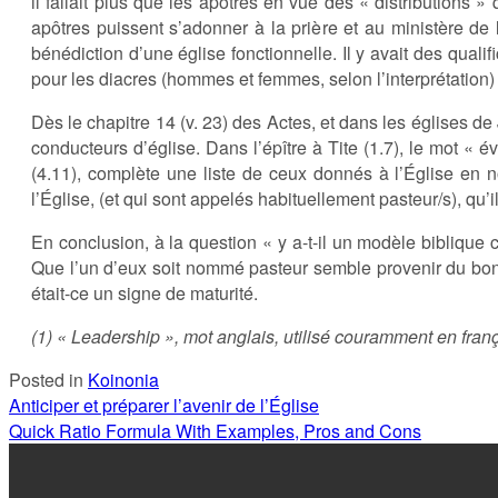
il fallait plus que les apôtres en vue des « distributions 
apôtres puissent s’adonner à la prière et au ministère de 
bénédiction d’une église fonctionnelle. Il y avait des quali
pour les diacres (hommes et femmes, selon l’interprétation)
Dès le chapitre 14 (v. 23) des Actes, et dans les églises de
conducteurs d’église. Dans l’épître à Tite (1.7), le mot «
(4.11), complète une liste de ceux donnés à l’Église en n
l’Église, (et qui sont appelés habituellement pasteur/s), qu’
En conclusion, à la question « y a-t-il un modèle biblique 
Que l’un d’eux soit nommé pasteur semble provenir du bon 
était-ce un signe de maturité.
(1) « Leadership », mot anglais, utilisé couramment en fran
Posted in
Koinonia
Navigation
Anticiper et préparer l’avenir de l’Église
Quick Ratio Formula With Examples, Pros and Cons
de
l’article