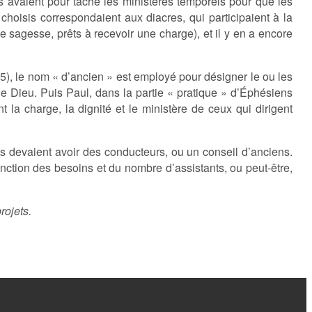
Ils avaient pour tâche les ministères temporels pour que les
choisis correspondaient aux diacres, qui participaient à la
de sagesse, prêts à recevoir une charge), et il y en a encore
1.5), le nom « d’ancien » est employé pour désigner le ou les
de Dieu. Puis Paul, dans la partie « pratique » d’Éphésiens
la charge, la dignité et le ministère de ceux qui dirigent
ues devaient avoir des conducteurs, ou un conseil d’anciens.
ction des besoins et du nombre d’assistants, ou peut-être,
rojets.