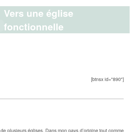
Vers une église
fonctionnelle
[btnsx id="890"]
re de plusieurs églises. Dans mon pays d’origine tout comme