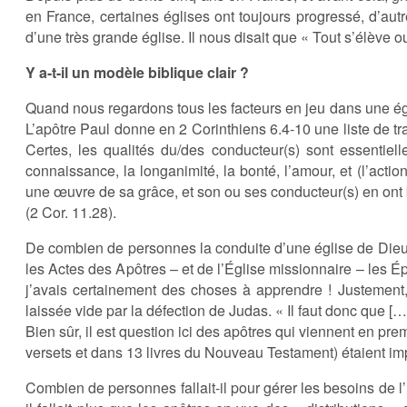
en France, certaines églises ont toujours progressé, d’autr
d’une très grande église. Il nous disait que « Tout s’élève o
Y a-t-il un modèle biblique clair ?
Quand nous regardons tous les facteurs en jeu dans une égl
L’apôtre Paul donne en 2 Corinthiens 6.4-10 une liste de t
Certes, les qualités du/des conducteur(s) sont essentie
connaissance, la longanimité, la bonté, l’amour, et (l’actio
une œuvre de sa grâce, et son ou ses conducteur(s) en ont 
(2 Cor. 11.28).
De combien de personnes la conduite d’une église de Dieu doi
les Actes des Apôtres – et de l’Église missionnaire – les Ép
j’avais certainement des choses à apprendre ! Justement,
laissée vide par la défection de Judas. « Il faut donc que [
Bien sûr, il est question ici des apôtres qui viennent en pr
versets et dans 13 livres du Nouveau Testament) étaient imp
Combien de personnes fallait-il pour gérer les besoins de 