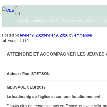
Accueil
RESSOURCES
QUI SOMMES-NOUS
L
Posted on
février 9, 2020
février 9, 2020
by
emmanuel
Vues :
1 410
ATTEINDRE ET ACCOMPAGNER LES JEUNES 
Auteur : Paul STETSON
MESSAGE CEBI 2019
Le leadership de l’église et son bon fonctionnement
Depuis plus de trente-cinq ans en France, et avant cela, g