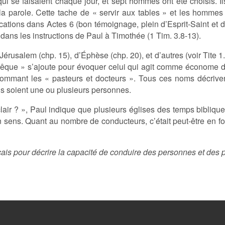
» qui se faisaient chaque jour, et sept hommes ont été choisis. 
la parole. Cette tache de « servir aux tables » et les hommes 
fications dans Actes 6 (bon témoignage, plein d’Esprit-Saint et 
 dans les instructions de Paul à Timothée (1 Tim. 3.8-13).
 Jérusalem (chp. 15), d’Éphèse (chp. 20), et d’autres (voir Tite 
 évêque » s’ajoute pour évoquer celui qui agit comme économe 
ommant les « pasteurs et docteurs ». Tous ces noms décrivent 
ils soient une ou plusieurs personnes.
clair ? », Paul indique que plusieurs églises des temps bibliq
sens. Quant au nombre de conducteurs, c’était peut-être en fon
çais pour décrire la capacité de conduire des personnes et des p