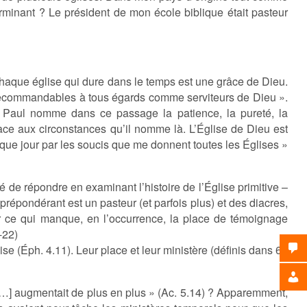
terminant ? Le président de mon école biblique était pasteur
chaque église qui dure dans le temps est une grâce de Dieu.
 « recommandables à tous égards comme serviteurs de Dieu ».
ue Paul nomme dans ce passage la patience, la pureté, la
 face aux circonstances qu’il nomme là. L’Église de Dieu est
que jour par les soucis que me donnent toutes les Églises »
é de répondre en examinant l’histoire de l’Église primitive –
répondérant est un pasteur (et parfois plus) et des diacres,
er ce qui manque, en l’occurrence, la place de témoignage
-22)
se (Éph. 4.11). Leur place et leur ministère (définis dans 64
 […] augmentait de plus en plus » (Ac. 5.14) ? Apparemment,