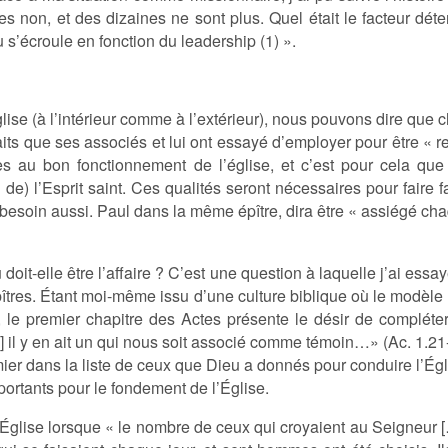
es non, et des dizaines ne sont plus. Quel était le facteur dé
u s’écroule en fonction du leadership (1) ».
ise (à l’intérieur comme à l’extérieur), nous pouvons dire que 
raits que ses associés et lui ont essayé d’employer pour être
lles au bon fonctionnement de l’église, et c’est pour cela q
n de) l’Esprit saint. Ces qualités seront nécessaires pour faire
besoin aussi. Paul dans la même épître, dira être « assiégé cha
t-elle être l’affaire ? C’est une question à laquelle j’ai essay
îtres. Étant moi-même issu d’une culture biblique où le modèle p
 le premier chapitre des Actes présente le désir de complét
…] il y en ait un qui nous soit associé comme témoin…» (Ac. 1.21
emier dans la liste de ceux que Dieu a donnés pour conduire l’Égli
ortants pour le fondement de l’Église.
l’Église lorsque « le nombre de ceux qui croyaient au Seigneur