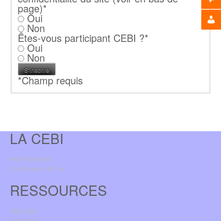
page)
*
Oui
Non
Êtes-vous participant CEBI ?
*
Oui
Non
*
Champ requis
LA CEBI
Notre histoire
Confession de foi
RESSOURCES
CEBI 2023
CEBI 2022