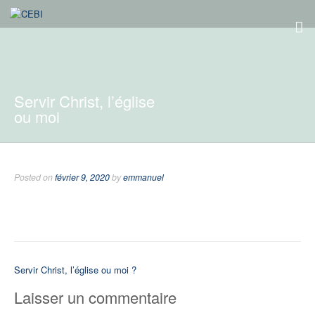
Servir Christ, l’église
ou moi
Posted on
février 9, 2020
by
emmanuel
Navigation
Servir Christ, l’église ou moi ?
de
Laisser un commentaire
l’article