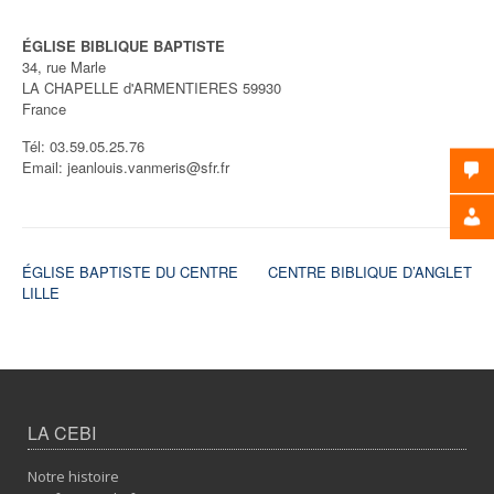
ÉGLISE BIBLIQUE BAPTISTE
34, rue Marle
LA CHAPELLE d'ARMENTIERES
59930
France
Tél:
03.59.05.25.76
Email:
jeanlouis.vanmeris@sfr.fr
Navigation
ÉGLISE BAPTISTE DU CENTRE
CENTRE BIBLIQUE D’ANGLET
LILLE
de
l’article
LA CEBI
Notre histoire