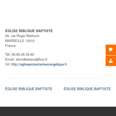
ÉGLISE BIBLIQUE BAPTISTE
39, rue Roger Mathurin
MARSEILLE
13010
France
Tél:
06.69.35.39.60
Email:
ahmidbataoui@live.fr
Url:
http://egliseprotestanteevangelique.fr
Navigation
ÉGLISE BIBLIQUE BAPTISTE
ÉGLISE BIBLIQUE BAPTISTE
de
l’article