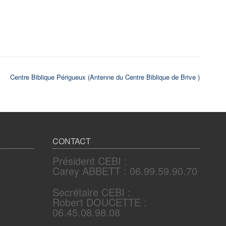
Centre Biblique Périgueux (Antenne du Centre Biblique de Brive )
CONTACT
Président CEBI :
Carey ABBETT : 06.99.59.90.70
n
Secrétaire CEBI :
Robert DOUCETTE :
06.45.08.98.08