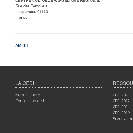
CENTRE CULTUEL ÉVANGÉLIQUE RÉGIONAL
Rue des Templiers
Longjumeau
91160
France
Navigation
AMEBI
de
l’article
LA CEBI
RESSO
Notre histoire
CEBI 2023
Confession de foi
CEBI 2022
CEBI 2021
CEBI 2019
Prédicatio