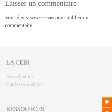
Laisser un commentaire
l’article
Vous devez
pour publier un
vous connecter
commentaire.
LA CEBI
Notre histoire
Confession de foi
RESSOURCES