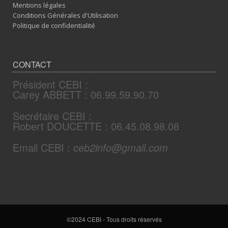
Mentions légales
Conditions Générales d'Utilisation
Politique de confidentialité
CONTACT
Président CEBI :
Carey ABBETT : 06.99.59.90.70
Secrétaire CEBI :
Robert DOUCETTE : 06.45.08.98.08
Email CEBI :
ceb2info@gmail.com
©2024 CEBI - Tous droits réservés