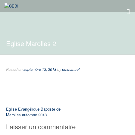
Eglise Marolles 2
Posted on
septembre 12, 2018
by
emmanuel
Navigation
Église Évangélique Baptiste de
Marolles automne 2018
de
l’article
Laisser un commentaire