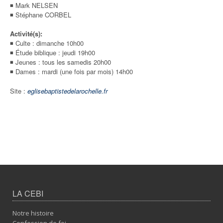
◾ Mark NELSEN
◾ Stéphane CORBEL
Activité(s):
◾ Culte : dimanche 10h00
◾ Étude biblique : jeudi 19h00
◾ Jeunes : tous les samedis 20h00
◾ Dames : mardi (une fois par mois) 14h00
Site :
eglisebaptistedelarochelle.fr
LA CEBI
Notre histoire